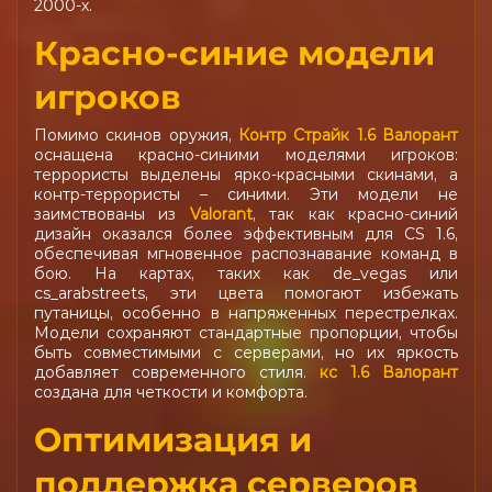
2000-х.
Красно-синие модели
игроков
Помимо скинов оружия,
Контр Страйк 1.6 Валорант
оснащена красно-синими моделями игроков:
террористы выделены ярко-красными скинами, а
контр-террористы – синими. Эти модели не
заимствованы из
Valorant
, так как красно-синий
дизайн оказался более эффективным для CS 1.6,
обеспечивая мгновенное распознавание команд в
бою. На картах, таких как de_vegas или
cs_arabstreets, эти цвета помогают избежать
путаницы, особенно в напряженных перестрелках.
Модели сохраняют стандартные пропорции, чтобы
быть совместимыми с серверами, но их яркость
добавляет современного стиля.
кс 1.6 Валорант
создана для четкости и комфорта.
Оптимизация и
поддержка серверов