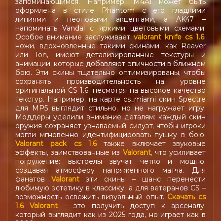
запоминающимся. Например, M4A1 может быть
оформлена в стиле Phantom с его гладкими
линиями и неоновыми акцентами, а AK47 –
напоминать Vandal с яркими цветовыми схемами.
Особое внимание заслуживает
valorant knife cs 1.6
:
ножи, вдохновленные такими скинами, как Reaver
или Ion, имеют детализированные текстуры и
анимации, которые добавляют эпичности в ближнем
бою. Эти скины тщательно оптимизированы, чтобы
сохранять производительность на уровне
оригинальной CS 1.6, несмотря на высокое качество
текстур. Например, на карте cs_miami скин Spectre
для MP5 выглядит стильно, но не нагружает игру.
Моддеры уделили внимание деталям: каждый скин
оружия сохраняет узнаваемый силуэт, чтобы игроки
могли мгновенно идентифицировать пушку в бою.
Valorant pack cs 1.6
также включает звуковые
эффекты, заимствованные из
Valorant
, что усиливает
погружение: выстрелы звучат четко и мощно,
создавая атмосферу напряженного матча. Для
фанатов
Valorant
эти скины – шанс перенести
любимую эстетику в классику, а для ветеранов CS –
возможность освежить визуальный опыт.
Скачать cs
1.6 Valorant
– это получить доступ к арсеналу,
который выглядит как из 2025 года, но играет как в