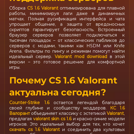
Сборка
CS 1.6 Valorant
оптимизирована для плавной
работы, минимизируя лаги даже в динамичных
матчах. Полная русификация интерфейса и чата
упрощает общение, а защита от вредоносных
скриптов гарантирует безопасность. Встроенный
браузер серверов позволяет подключаться к
тысячам площадок – от классических пабликов до
серверов с модами, такими как HSDM или Knife
Arena. Фильтры по пингу и режимам помогут найти
идеальный сервер.
Valorant mod download
в этой
версии – это готовое решение для комфортной
игры.
Почему CS 1.6 Valorant
актуальна сегодня?
Counter-Strike 1.6
остается легендой благодаря
своей глубине и сообществу моддеров.
КС 1.6
Валорант
объединяет классику с эстетикой
Valorant
,
предлагая
valorant skin cs 1.6
и красно-синие модели
игроков. Это идеальный выбор для тех, кто хочет
скачать cs 1.6 Valorant
и соединить два культовых