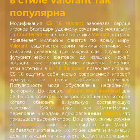
в стиле Valorant так
популярна
Модификация
CS 1.6 Valorant
завоевала сердца
игроков благодаря удачному сочетанию ностальгии
по
Counter-Strike
и яркой эстетики
Valorant
, которая
привлекает миллионы фанатов по всему миру.
Valorant
выделяется своим минималистичным, но
стильным дизайном, где каждый скин оружия, от
футуристических винтовок до изящных ножей,
выглядит как произведение искусства. Перенос
этой эстетики в
кс 1.6 Валорант
позволяет игрокам
CS 1.6 ощутить себя частью современной игровой
культуры, не теряя любимого геймплея.
Популярность мода обусловлена несколькими
факторами. Во-первых,
valorant mod download
для
CS 1.6 стал ответом на запрос сообщества, которое
хотело обновить визуальную составляющую
классики. Сайты, такие как GameBanana,
переполнены модами, вдохновленными
Valorant
, что
показывает высокий спрос. Во-вторых, скины оружия
из
Valorant
, такие как Phantom или Vandal,
добавляют мотивации: их яркие цвета и анимации
делают каждый матч на карте de_favela зрелищным.