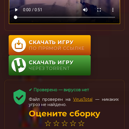
СКАЧАТЬ ИГРУ
ПО ПРЯМОЙ ССЫЛКЕ
СКАЧАТЬ ИГРУ
ЧЕРЕЗ TORRENT
✔ Проверено — вирусов нет
Файл проверен на
VirusTotal
— никаких
угроз не найдено.
Оцените сборку
☆
☆
☆
☆
☆