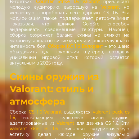
В-третьих,
Counter Strike 1.6 Valorant
привлекает
молодую аудиторию, выросшую на
Valorant
, но
желающую попробовать легендарную CS 1.6. Эта
модификация также поддерживает ретро-гейминг,
показывая, что движок GoldSrc способен
выдерживать современные текстуры. Наконец,
сборка сохраняет баланс: скины не влияют на
механику, а красно-синие модели игроков улучшают
читаемость боя.
Cборки КС 1.6 Валорант
– это шанс
объединить два поколения шутеров, создавая
уникальный игровой опыт, который остается
актуальным в 2025 году.
Скины оружия из
Valorant: стиль и
атмосфера
Сборка
CS 1.6 Valorant
выделяется
valorant pack cs
1.6
, включающим культовые скины оружия,
адаптированные из
Valorant
для движка CS 1.6. Эти
valorant skin cs 1.6
привносят футуристическую
эстетику, делая каждое оружие визуально