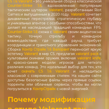
CS 1.6 Valorant
– это уникальная сборка классической
Counter-Strike 1.6
, вдохновленная популярным
тактическим шутером
Valorant
, разработанным Riot
Games и выпущенным в 2020 году.
Valorant
сочетает
динамичные перестрелки, стратегическую глубину
и уникальных агентов с особыми способностями, что
делает её наследницей традиций командных FPS.
Counter-Strike 1.6
схожа с
Valorant
своим акцентом на
тактику, точную стрельбу и командное
взаимодействие, где каждый раунд требует
координации и грамотного управления экономикой.
Сборка
Контр Страйк 1.6 Валорант
переносит яркую
эстетику
Valorant
в мир CS, предлагая
valorant pack
с
культовыми скинами оружия, включая
valorant knife
,
и красно-синие модели игроков для четкого
различия команд. Это идеальный выбор для тех, кто
хочет
скачать CS 1.6 Valorant
и насладиться
классикой с современным стилем. На нашем сайте
доступны безопасные файлы через прямые ссылки,
торренты или облачные сервисы, чтобы вы могли
погрузиться в
КонтрСтрайк
с новой энергией.
Почему модификация