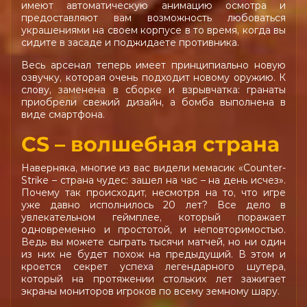
имеют автоматическую анимацию осмотра и
предоставляют вам возможность любоваться
украшениями на своем корпусе в то время, когда вы
сидите в засаде и поджидаете противника.
Весь арсенал теперь имеет принципиально новую
озвучку, которая очень подходит новому оружию. К
слову, заменена в сборке и взрывчатка: гранаты
приобрели свежий дизайн, а бомба выполнена в
виде смартфона.
CS – волшебная страна
Наверняка, многие из вас видели мемасик «Counter-
Strike – страна чудес: зашел на час – на день исчез».
Почему так происходит, несмотря на то, что игре
уже давно исполнилось 20 лет? Все дело в
увлекательном геймплее, который поражает
одновременно и простотой, и неповторимостью.
Ведь вы можете сыграть тысячи матчей, но ни один
из них не будет похож на предыдущий. В этом и
кроется секрет успеха легендарного шутера,
который на протяжении стольких лет зажигает
экраны мониторов игроков по всему земному шару.