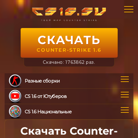
СКАЧАТЬ
COUNTER-STRIKE 1.6
Скачано: 1763862 раз.
Разные сборки
CS 1.6 от Ютуберов
CS 1.6 Национальные
Скачать Counter-