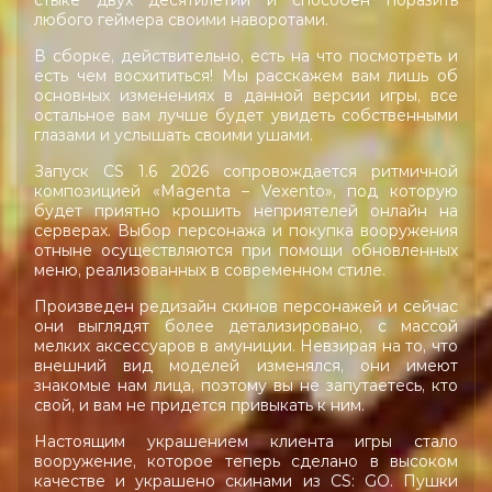
любого геймера своими наворотами.
В сборке, действительно, есть на что посмотреть и
есть чем восхититься! Мы расскажем вам лишь об
основных изменениях в данной версии игры, все
остальное вам лучше будет увидеть собственными
глазами и услышать своими ушами.
Запуск CS 1.6 2026 сопровождается ритмичной
композицией «Magenta – Vexento», под которую
будет приятно крошить неприятелей онлайн на
серверах. Выбор персонажа и покупка вооружения
отныне осуществляются при помощи обновленных
меню, реализованных в современном стиле.
Произведен редизайн скинов персонажей и сейчас
они выглядят более детализировано, с массой
мелких аксессуаров в амуниции. Невзирая на то, что
внешний вид моделей изменялся, они имеют
знакомые нам лица, поэтому вы не запутаетесь, кто
свой, и вам не придется привыкать к ним.
Настоящим украшением клиента игры стало
вооружение, которое теперь сделано в высоком
качестве и украшено скинами из CS: GO. Пушки