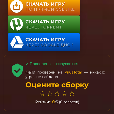
СКАЧАТЬ ИГРУ
ПО ПРЯМОЙ ССЫЛКЕ
СКАЧАТЬ ИГРУ
ЧЕРЕЗ TORRENT
СКАЧАТЬ ИГРУ
ЧЕРЕЗ GOOGLE ДИСК
✔ Проверено — вирусов нет
Файл проверен на
VirusTotal
— никаких
угроз не найдено.
Оцените сборку
☆
☆
☆
☆
☆
Рейтинг:
0
/5 (0 голосов)