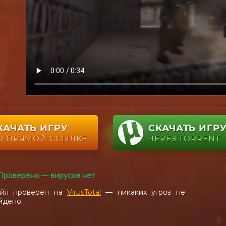
КАЧАТЬ ИГРУ
СКАЧАТЬ ИГР
О ПРЯМОЙ ССЫЛКЕ
ЧЕРЕЗ TORRENT
Проверено — вирусов нет
йл проверен на
VirusTotal
— никаких угроз не
йдено.