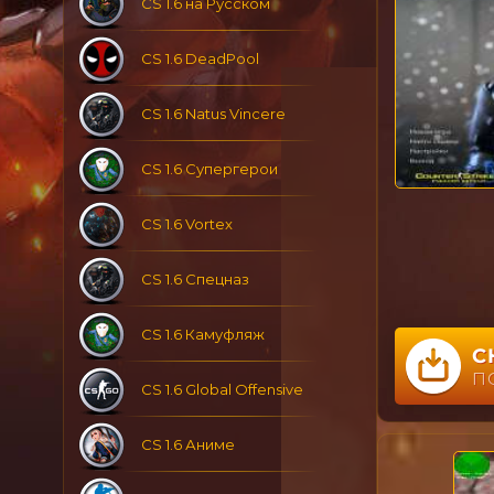
CS 1.6 на Русском
CS 1.6 DeadPool
CS 1.6 Natus Vincere
CS 1.6 Супергерои
CS 1.6 Vortex
CS 1.6 Спецназ
CS 1.6 Камуфляж
С
П
CS 1.6 Global Offensive
CS 1.6 Аниме