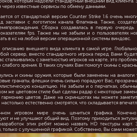
роков, которым надоели стандартный внешний вид клиента. З
и через известные сервисы по обмену данными.
ается от стандартной версии Counter Strike 1.6 очень мно
д заставки с логотипом канала Флагмана. Также, создат
емяпровождения. Сборка создавалась в первую очередь 
оказателям fps. Также мы не забыли и о пользователях н
ать в кс на любой версии операционной системы виндовс.
 описанию внешнего вида клиента в самой игре. Глобально
бой сервер, вместо стандартного игрока перед Вами будет 
ас сталкивались с заметностью игроков на карте, это пробле
 слабого зрения. В таких случаях Вам помогут скины с красны
улись и скины оружия, которые были заменены на аналоги 
овые гранаты, флешки очень сильно порадуют Вас, прозрачн
илистическую концепцию. Не забыли и о перчатках, обычны
аком же цветовом стиле был сделан радар с некоторые зам
 гармонию цветов. Даже на скриншотах мы можете заметить
 настолько естественно смотрятся, что складывается впечатл
нном игровом мире очень цениться графика. Конечно
уют и не улучшают общий вид. Поэтому приходиться энтузиа
разработок этих ребят можно назвать HD текстуры карт.
, только с улучшенной графикой. Собственно, Вы сами может