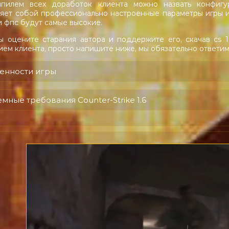
пилем всех доработок клиента можно назвать конфигу
яет собой профессионально настроенные параметры игры и 
и фпс будут самые высокие.
ы оцените старания автора и поддержите его, скачав cs 1
ием клиента, просто напишите ниже, мы обязательно ответим.
енности игры
мные требования Counter-Strike 1.6