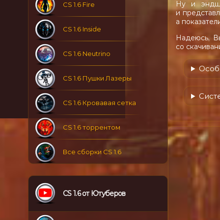
Ну и эндш
CS 1.6 Fire
и представл
а показател
CS 1.6 Inside
Надеюсь, В
со скачиван
CS 1.6 Neutrino
Особ
CS 1.6 Пушки Лазеры
Систе
CS 1.6 Кровавая сетка
CS 1.6 торрентом
Все сборки CS 1.6
CS 1.6 от Ютуберов