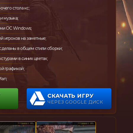
очего стола кс;
 музыка;
еми ОС Windows;
 игроков на заметные;
сделаны в общем стили сборки;
стурами в синих цветах;
ой графикой;
Man;
У
СКАЧАТЬ ИГРУ
ЧЕРЕЗ GOOGLE ДИСК