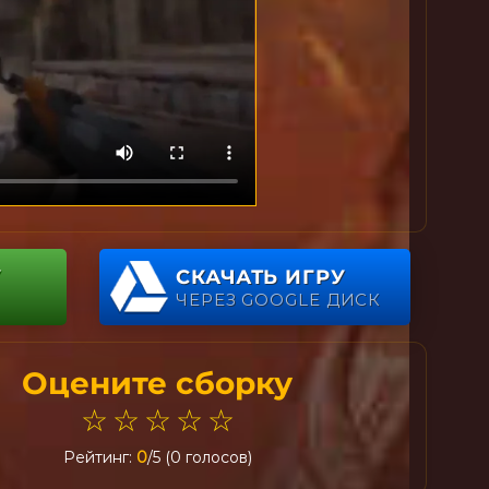
У
СКАЧАТЬ ИГРУ
ЧЕРЕЗ GOOGLE ДИСК
Оцените сборку
☆
☆
☆
☆
☆
Рейтинг:
0
/5 (0 голосов)