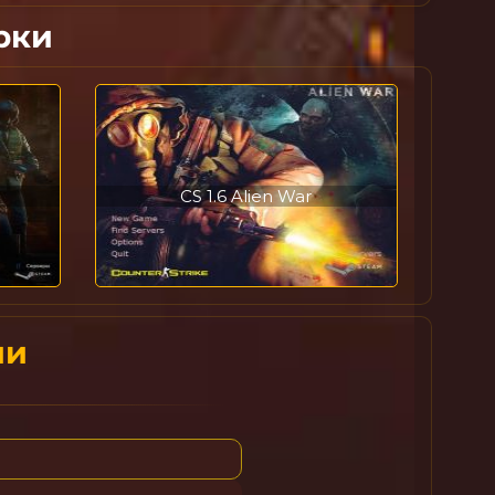
рки
CS 1.6 Alien War
ии