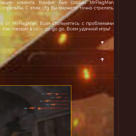
рацию клиента. Конфиг был создан MrFlagMan
стрельбы. С этим cfg Вы сможете точно стрелять,
.6 от MrFlagMan. Если столкнетесь с проблемами
 Как говорят в cs — go go go. Всем удачной игры!