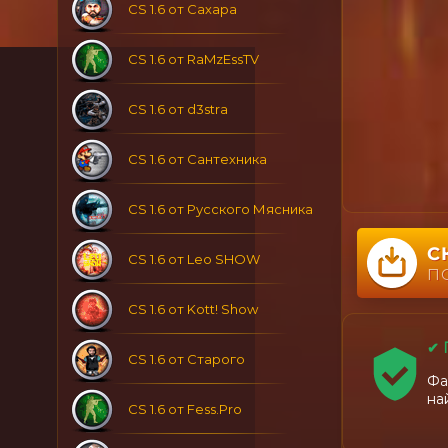
CS 1.6 от Сахара
CS 1.6 от RaMzEssTV
CS 1.6 от d3stra
CS 1.6 от Сантехника
CS 1.6 от Русского Мясника
С
CS 1.6 от Leo SHOW
П
CS 1.6 от Kott! Show
✔ 
CS 1.6 от Старого
Фа
на
CS 1.6 от Fess.Pro