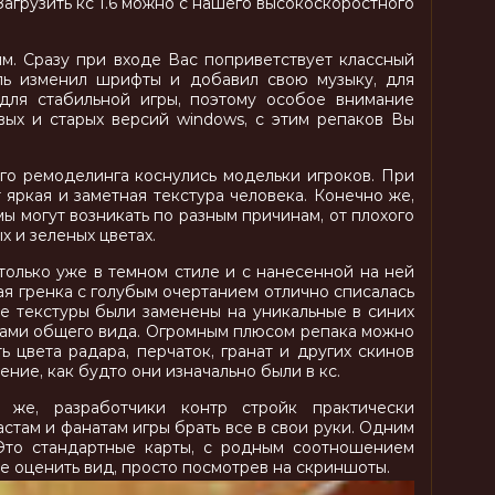
агрузить кс 1.6 можно с нашего высокоскоростного
гим. Сразу при входе Вас поприветствует классный
ель изменил шрифты и добавил свою музыку, для
для стабильной игры, поэтому особое внимание
овых и старых версий windows, с этим репаков Вы
го ремоделинга коснулись модельки игроков. При
яркая и заметная текстура человека. Конечно же,
мы могут возникать по разным причинам, от плохого
х и зеленых цветах.
только уже в темном стиле и с нанесенной на ней
ая гренка с голубым очертанием отлично списалась
е текстуры были заменены на уникальные в синих
енами общего вида. Огромным плюсом репака можно
 цвета радара, перчаток, гранат и других скинов
ение, как будто они изначально были в кс.
 же, разработчики контр стройк практически
стам и фанатам игры брать все в свои руки. Одним
 Это стандартные карты, с родным соотношением
е оценить вид, просто посмотрев на скриншоты.