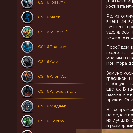
для нужд иг
CS 1.6 Гравити
хостинга ил
Релиз отлич
CS 1.6 Neon
внешний ви
лучшего вр
CS 1.6 Minecraft
уделялось п
сможете игр
CS 1.6 Phantom
Перейдем к
входе на лю
многим из н
CS 1.6 Аим
монитора до
Замене косн
CS 1.6 Alien War
графикой. Н
в общую ст
цветах. В т
CS 1.6 Апокалипсис
называть ее
оружия. Они
CS 1.6 Медведь
В совреме
не редактир
из лучших 
CS 1.6 Electro
и размерами