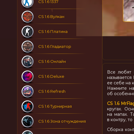
CS 1.6 1337
CS 1.6 Вулкан
CS 1.6 Платина
CS 1.6 Гладиатор
CS 1.6 Онлайн
Все любят 
CS 1.6 Deluxe
называется 
ее себе на 
Нажмите на
CS 1.6 Refresh
об особенно
CS 1.6 MrFl
CS 1.6 Турнирная
кругах. Ос
на мапах. 
в контру, то
CS 1.6 Зона отчуждения
Сборка конт