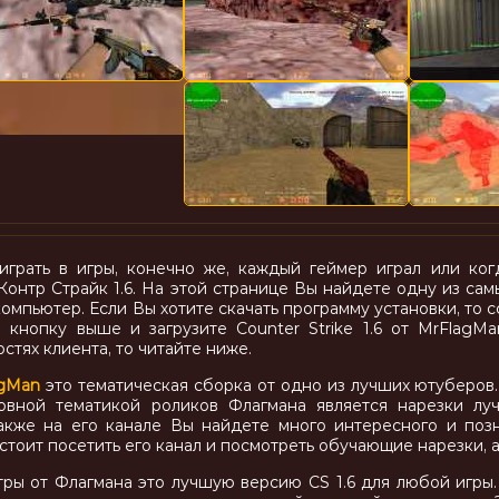
играть в игры, конечно же, каждый геймер играл или ко
Контр Страйк 1.6. На этой странице Вы найдете одну из са
компьютер. Если Вы хотите скачать программу установки, то 
 кнопку выше и загрузите Counter Strike 1.6 от MrFlagM
стях клиента, то читайте ниже.
agMan
это тематическая сборка от одно из лучших ютуберов.
новной тематикой роликов Флагмана является нарезки лу
Также на его канале Вы найдете много интересного и поз
 стоит посетить его канал и посмотреть обучающие нарезки, а 
ры от Флагмана это лучшую версию CS 1.6 для любой игры