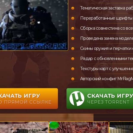
Тематическая заставка раб
Переработанные шрифты и
Сборка совместима со вс
Проведена замена моделей
Скины оружия и перчатки 
Радар с обновленными тек
Текстуры карт с улучшенн
Авторский конфиг MrFlag
КАЧАТЬ ИГРУ
СКАЧАТЬ ИГР
О ПРЯМОЙ ССЫЛКЕ
ЧЕРЕЗ TORRENT