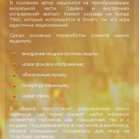
В основном автор нацелился на преобразование
визуальной части. Однако и внутренних
исправлений хватает. Клиент основан на билде
7960, который используется в Steam, так что игра
идентична лицензионной.
Среди основных переработок клиента можно
выделить:
внедрение мощной системы защиты;
новое фоновое изображение;
обновленную музыку;
полную русификацию;
новые спреи.
В сборке присутствует расширенный поиск
серверов, где игрок сможет найти огромное
количество пабликов, как стандартных, так и с
модами. Поддерживается, в том числе и зомби-мод,
сборка специально создавалась для игры на
подобных серверах.