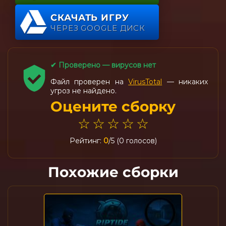
СКАЧАТЬ ИГРУ
ЧЕРЕЗ GOOGLE ДИСК
✔ Проверено — вирусов нет
Файл проверен на
VirusTotal
— никаких
угроз не найдено.
Оцените сборку
☆
☆
☆
☆
☆
Рейтинг:
0
/5 (0 голосов)
Похожие сборки