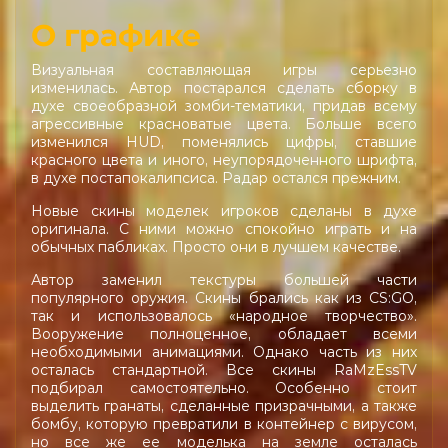
О графике
Визуальная составляющая игры серьезно
изменилась. Автор постарался сделать сборку в
духе своеобразной зомби-тематики, придав всему
агрессивные красноватые цвета. Больше всего
изменился HUD, поменялись цифры, ставшие
красного цвета и иного, неупорядоченного шрифта,
в духе постапокалипсиса. Радар остался прежним.
Новые скины моделек игроков сделаны в духе
оригинала. С ними можно спокойно играть и на
обычных пабликах. Просто они в лучшем качестве.
Автор заменил текстуры большей части
популярного оружия. Скины брались как из CS:GO,
так и использовалось «народное творчество».
Вооружение полноценное, обладает всеми
необходимыми анимациями. Однако часть из них
осталась стандартной. Все скины RaMzEssTV
подбирал самостоятельно. Особенно стоит
выделить гранаты, сделанные призрачными, а также
бомбу, которую превратили в контейнер с вирусом,
но все же ее моделька на земле осталась