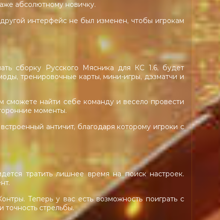
 даже абсолютному новичку.
 другой интерфейс не был изменен, чтобы игрокам
ать сборку Русского Мясника для КС 1.6, будет
оды, тренировочные карты, мини-игры, дэзматчи и
ем сможете найти себе команду и весело провести
сторонние моменты.
 встроенный античит, благодаря которому игроки с
идется тратить лишнее время на поиск настроек.
нт.
нтры. Теперь у вас есть возможность поиграть с
и точность стрельбы.