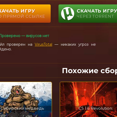
КАЧАТЬ ИГРУ
СКАЧАТЬ ИГР
О ПРЯМОЙ ССЫЛКЕ
ЧЕРЕЗ TORRENT
Проверено — вирусов нет
йл проверен на
VirusTotal
— никаких угроз не
йдено.
Похожие сбо
.6 Сибирский медведь
CS 1.6 Revolution: