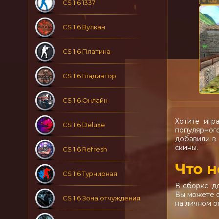
CS 1.6 1337
CS 1.6 Вулкан
CS 1.6 Платина
CS 1.6 Гладиатор
CS 1.6 Онлайн
Хотите игр
CS 1.6 Deluxe
популярног
добавили в 
скины.
CS 1.6 Refresh
Что н
CS 1.6 Турнирная
В сборке до
Вы можете о
CS 1.6 Зона отчуждения
на личном о