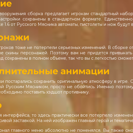
ие
вооружения сборка предлагает игрокам стандартный набор
настройки сохранены в стандартном формате. Единственн
ke 1.6 от Русского Мясника автоматы, пистолеты и нож будут в
онажи
роков тоже не потерпели серьезных изменений. В сборке от
ые скины персонажей. Поэтому вам не придется привыкать 
д сохранены в полном объеме, так что вы с легкостью сможе
лнительные анимации
и постарались сохранить оригинальную атмосферу в игре.
ной Русским Мясником, просто не обойтись. Именно поэто
еобходимо поставить хэдшот противнику.
ю
я интерфейса, то здесь практически все потерпело изменен
сивой заставкой. На ней изображен главный герой и тематич
онал главного меню абсолютно не поменялся. Вы также смо