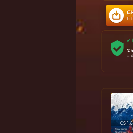
С
П
✔ 
Фа
на
CS 1