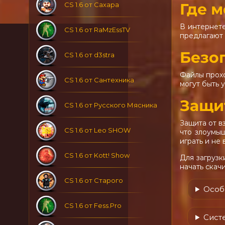
Где м
CS 1.6 от Сахара
В интернете
CS 1.6 от RaMzEssTV
предлагают 
Безо
CS 1.6 от d3stra
Файлы прохо
CS 1.6 от Сантехника
могут быть 
Защи
CS 1.6 от Русского Мясника
Защита от в
CS 1.6 от Leo SHOW
что злоумы
играть и не 
CS 1.6 от Kott! Show
Для загрузк
начать скач
CS 1.6 от Старого
Особ
CS 1.6 от Fess.Pro
Систе