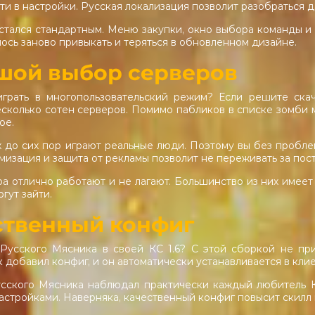
йти в настройки. Русская локализация позволит разобраться
тался стандартным. Меню закупки, окно выбора команды и
ось заново привыкать и теряться в обновленном дизайне.
шой выбор серверов
грать в многопользовательский режим? Если решите скач
сколько сотен серверов. Помимо пабликов в списке зомби м
ое.
 до сих пор играют реальные люди. Поэтому вы без пробл
мизация и защита от рекламы позволит не переживать за по
а отлично работают и не лагают. Большинство из них имеет
гут зайти.
ственный конфиг
 Русского Мясника в своей КС 1.6? С этой сборкой не пр
 добавил конфиг, и он автоматически устанавливается в клие
усского Мясника наблюдал практически каждый любитель Ко
астройками. Наверняка, качественный конфиг повысит скилл 