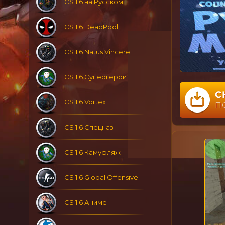
CS 1.6 на Русском
CS 1.6 DeadPool
CS 1.6 Natus Vincere
CS 1.6 Супергерои
С
CS 1.6 Vortex
П
CS 1.6 Спецназ
CS 1.6 Камуфляж
CS 1.6 Global Offensive
CS 1.6 Аниме