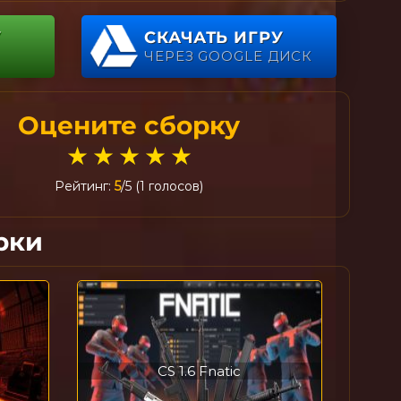
У
СКАЧАТЬ ИГРУ
ЧЕРЕЗ GOOGLE ДИСК
Оцените сборку
★
★
★
★
★
Рейтинг:
5
/5 (1 голосов)
рки
CS 1.6 Fnatic