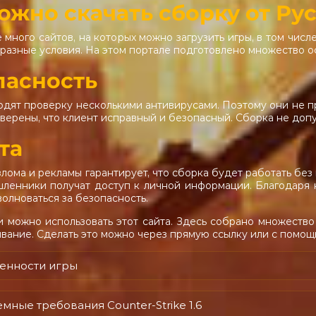
ожно скачать сборку от Ру
 много сайтов, на которых можно загрузить игры, в том числ
разные условия. На этом портале подготовлено множество о
пасность
дят проверку несколькими антивирусами. Поэтому они не 
уверены, что клиент исправный и безопасный. Сборка не допу
та
злома и рекламы гарантирует, что сборка будет работать без
шленники получат доступ к личной информации. Благодаря
волноваться за безопасность.
и можно использовать этот сайта. Здесь собрано множество 
ивание. Сделать это можно через прямую ссылку или с помощ
енности игры
мные требования Counter-Strike 1.6