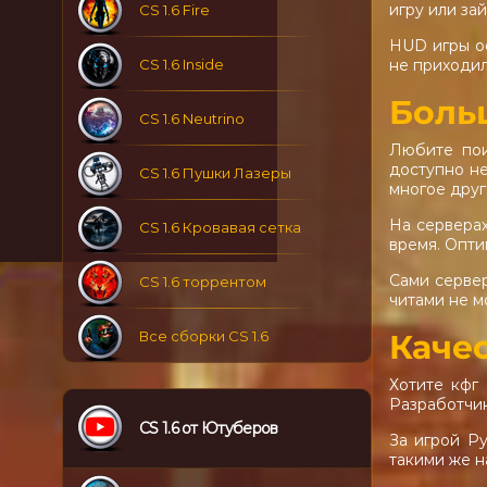
игру или за
CS 1.6 Fire
HUD игры ос
не приходил
CS 1.6 Inside
Боль
CS 1.6 Neutrino
Любите пои
доступно не
CS 1.6 Пушки Лазеры
многое друг
На серверах
CS 1.6 Кровавая сетка
время. Опти
Сами сервер
CS 1.6 торрентом
читами не мо
Каче
Все сборки CS 1.6
Хотите кфг
Разработчик
CS 1.6 от Ютуберов
За игрой Р
такими же н