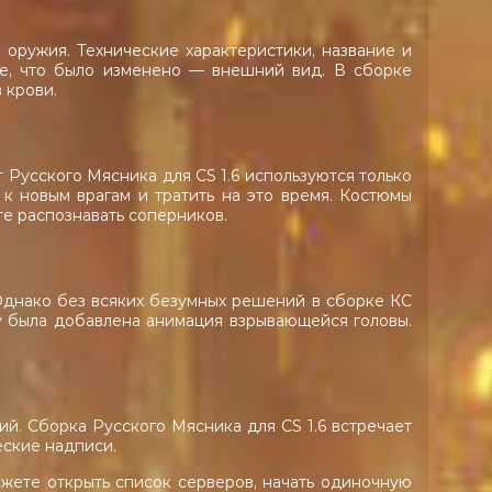
 оружия. Технические характеристики, название и
ое, что было изменено — внешний вид. В сборке
 крови.
 Русского Мясника для CS 1.6 используются только
к новым врагам и тратить на это время. Костюмы
те распознавать соперников.
 Однако без всяких безумных решений в сборке КС
му была добавлена анимация взрывающейся головы.
ий. Сборка Русского Мясника для CS 1.6 встречает
еские надписи.
жете открыть список серверов, начать одиночную