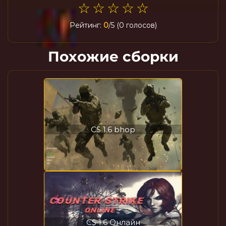
☆
☆
☆
☆
☆
Рейтинг:
0
/5 (0 голосов)
Похожие сборки
CS 1.6 bhop
CS 1.6 Онлайн