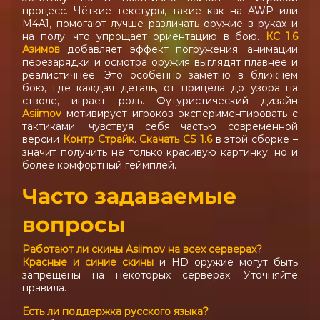
процесс. Чёткие текстуры, такие как на AWP или
M4A1, помогают лучше различать оружие в руках и
на полу, что упрощает ориентацию в бою.
КС 1.6
Азимов
добавляет эффект погружения: анимации
перезарядки и осмотра оружия выглядят плавнее и
реалистичнее. Это особенно заметно в ближнем
бою, где каждая деталь, от прицела до узора на
стволе, играет роль. Футуристический дизайн
Asiimov
мотивирует игроков экспериментировать с
тактиками, чувствуя себя частью современной
версии
Контр Страйк
.
Скачать CS 1.6
в этой сборке –
значит получить не только красивую картинку, но и
более комфортный геймплей.
Часто задаваемые
вопросы
Работают ли скины Asiimov на всех серверах?
Красные и синие скины
и HD оружие могут быть
запрещены на некоторых серверах. Уточняйте
правила.
Есть ли поддержка русского языка?