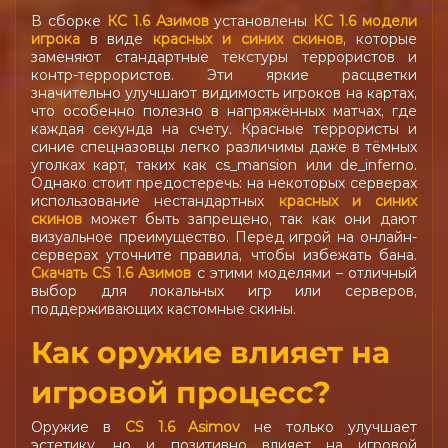
В сборке
КС 1.6 Азимов
установлены
КС 1.6 модели
игрока
в виде
красных и синих скинов
, которые
заменяют стандартные текстуры террористов и
контр-террористов. Эти яркие расцветки
значительно улучшают видимость игроков на картах,
что особенно полезно в напряжённых матчах, где
каждая секунда на счету. Красные террористы и
синие спецназовцы легко различимы даже в тёмных
уголках карт, таких как cs_mansion или de_inferno.
Однако стоит предостеречь: на некоторых серверах
использование нестандартных
красных и синих
скинов
может быть запрещено, так как они дают
визуальное преимущество. Перед игрой на онлайн-
серверах уточните правила, чтобы избежать бана.
Скачать CS 1.6 Азимов
с этими моделями – отличный
выбор для локальных игр или серверов,
поддерживающих кастомные скины.
Как оружие влияет на
игровой процесс?
Оружие в
CS 1.6 Asimov
не только улучшает
эстетику, но и позитивно влияет на игровой