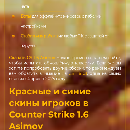
чата.
Боты
для оффлайн-тренировок с гибкими
настройками.
Стабильная работа
на любых ПК с защитой от
вирусов.
Скачать CS 1.6 Asimov
можно прямо на нашем сайте,
чтобы испытать обновлённую классику. Если же вы
хотите попробовать другие сборки, то рекомендуем
вам обратить внимание на
CS 1.6 dll
, одна из самых
свежих сборок в 2025 году.
Красные и синие
скины игроков в
Counter Strike 1.6
Asimov