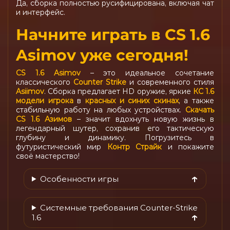
Да, сборка полностью русифицирована, включая чат
и интерфейс.
Начните играть в CS 1.6
Asimov уже сегодня!
CS 1.6 Asimov
– это идеальное сочетание
классического
Counter Strike
и современного стиля
Asiimov
. Сборка предлагает HD оружие, яркие
КС 1.6
модели игрока
в
красных и синих скинах
, а также
стабильную работу на любых устройствах.
Скачать
CS 1.6 Азимов
– значит вдохнуть новую жизнь в
легендарный шутер, сохранив его тактическую
глубину и динамику. Погрузитесь в
футуристический мир
Контр Страйк
и покажите
своё мастерство!
Особенности игры
Системные требования Counter-Strike
1.6