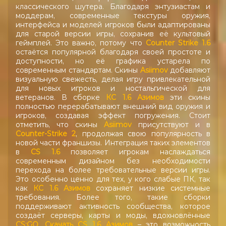
классического шутера. Благодаря энтузиастам и
моддерам, современные текстуры оружия,
интерфейса и моделей игроков были адаптированы
для старой версии игры, сохранив её культовый
геймплей. Это важно, потому что
Counter Strike 1.6
остаётся популярной благодаря своей простоте и
доступности, но её графика устарела по
современным стандартам. Скины
Asiimov
добавляют
визуальную свежесть, делая игру привлекательной
для новых игроков и ностальгической для
ветеранов. В сборке
КС 1.6 Азимов
эти скины
полностью перерабатывают внешний вид оружия и
игроков, создавая эффект погружения. Стоит
отметить, что скины
Asiimov
присутствуют и в
Counter-Strike 2
, продолжая свою популярность в
новой части франшизы. Интеграция таких элементов
в
CS 1.6
позволяет игрокам наслаждаться
современным дизайном без необходимости
перехода на более требовательные версии игры.
Это особенно ценно для тех, у кого слабые ПК, так
как
КС 1.6 Азимов
сохраняет низкие системные
требования. Более того, такие сборки
поддерживают активность сообщества, которое
создаёт серверы, карты и моды, вдохновлённые
CS:GO
.
Скачать CS 1.6 Азимов
– это возможность