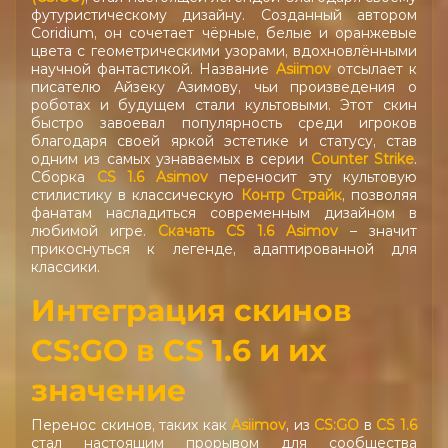
футуристическому дизайну. Созданный автором
Coridium, он сочетает чёрные, белые и оранжевые
цвета с геометрическими узорами, вдохновлёнными
научной фантастикой. Название
Asiimov
отсылает к
писателю Айзеку Азимову, чьи произведения о
роботах и будущем стали культовыми. Этот скин
быстро завоевал популярность среди игроков
благодаря своей яркой эстетике и статусу, став
одним из самых узнаваемых в серии
Counter Strike
.
Сборка
CS 1.6 Asimov
переносит эту культовую
стилистику в классическую
Контр Страйк
, позволяя
фанатам насладиться современным дизайном в
любимой игре.
Скачать CS 1.6 Asimov
– значит
прикоснуться к легенде, адаптированной для
классики.
Интеграция скинов
CS:GO в CS 1.6 и их
значение
Перенос скинов, таких как
Asiimov
, из
CS:GO
в
CS 1.6
стал настоящим прорывом для сообщества