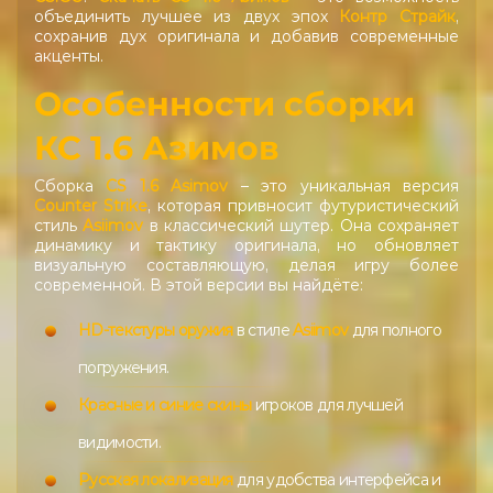
объединить лучшее из двух эпох
Контр Страйк
,
сохранив дух оригинала и добавив современные
акценты.
Особенности сборки
КС 1.6 Азимов
Сборка
CS 1.6 Asimov
– это уникальная версия
Counter Strike
, которая привносит футуристический
стиль
Asiimov
в классический шутер. Она сохраняет
динамику и тактику оригинала, но обновляет
визуальную составляющую, делая игру более
современной. В этой версии вы найдёте:
HD-текстуры оружия
в стиле
Asiimov
для полного
погружения.
Красные и синие скины
игроков для лучшей
видимости.
Русская локализация
для удобства интерфейса и