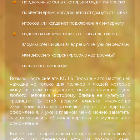
продуманные боты, с которыми будет интересно
провести время, когда хочется отдохнуть от живых
игроков или когда нет подключения к интернету;
надежная система защиты от попыток взлома
злоумышленниками, внедрения ненужной рекламы
или внесения корректировок в настроенный
пользователем конфиг.
Возможность скачать КС 1.6 Польша – это настоящая
находка не только для поляков и людей, которые
живут в этом государстве, но и в принципе для
любого человека, которому близка ее культура и
традиции. В этой версии клиента множество
изменений, которые отличают ее от стандартного
оформления, и уже в главном меню можно заметить,
как поменялась обычная картинка и музыкальное
оформление.
Более того, разработчики проделали колоссальную
работу над переводом игры на польский язык,