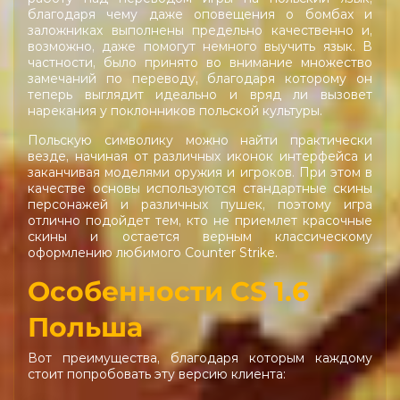
благодаря чему даже оповещения о бомбах и
заложниках выполнены предельно качественно и,
возможно, даже помогут немного выучить язык. В
частности, было принято во внимание множество
замечаний по переводу, благодаря которому он
теперь выглядит идеально и вряд ли вызовет
нарекания у поклонников польской культуры.
Польскую символику можно найти практически
везде, начиная от различных иконок интерфейса и
заканчивая моделями оружия и игроков. При этом в
качестве основы используются стандартные скины
персонажей и различных пушек, поэтому игра
отлично подойдет тем, кто не приемлет красочные
скины и остается верным классическому
оформлению любимого Counter Strike.
Особенности CS 1.6
Польша
Вот преимущества, благодаря которым каждому
стоит попробовать эту версию клиента: